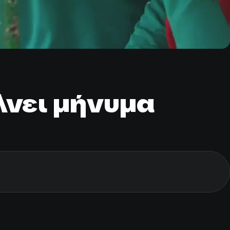
λνει μήνυμα