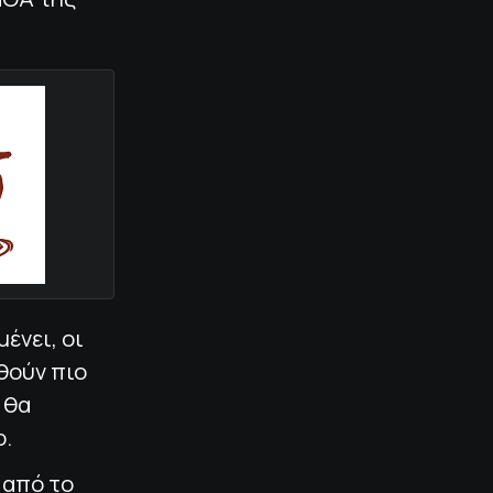
ένει, οι
θούν πιο
 θα
ο.
 από το