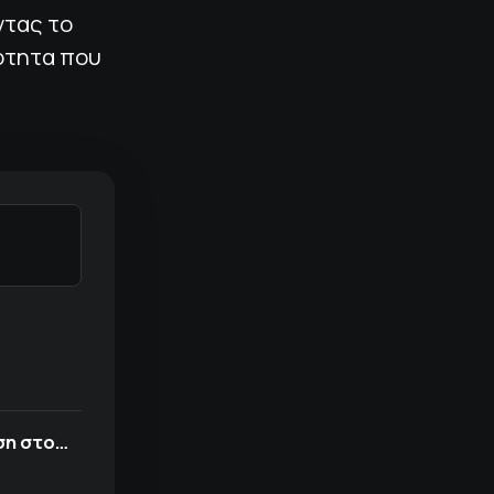
ντας το
τότητα που
ση στο…