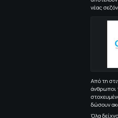
νέας σεζόν
Από τη στι
άνθρωποι τ
στοχευμέν
δώσουν ακ
Όλα δείχνο