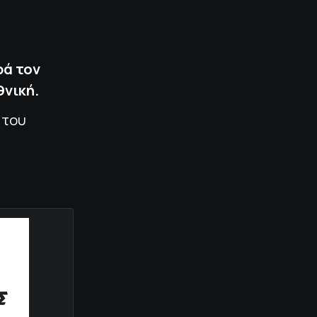
ρά τον
θνική.
 του