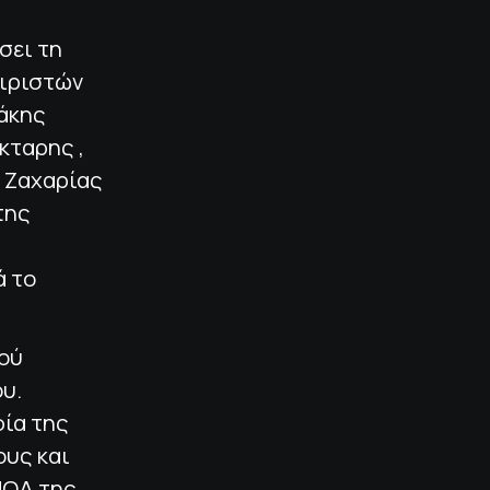
σει τη
αιριστών
τάκης
κταρης ,
, Ζαχαρίας
της
ά το
μού
υ.
φία της
ους και
ΠΟΑ της