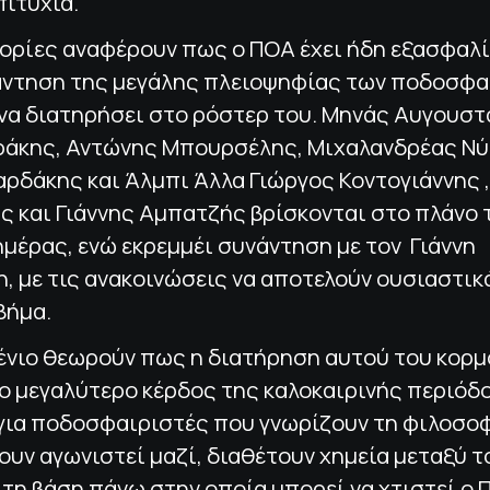
ιτυχία.
ορίες αναφέρουν πως ο ΠΟΑ έχει ήδη εξασφαλί
άντηση της μεγάλης πλειοψηφίας των ποδοσφ
 να διατηρήσει στο ρόστερ του. Μηνάς Αυγουσ
ιράκης, Αντώνης Μπουρσέλης, Μιχαλανδρέας Νύ
ρδάκης και Άλμπι Άλλα Γιώργος Κοντογιάννης 
 και Γιάννης Αμπατζής βρίσκονται στο πλάνο 
μέρας, ενώ εκρεμμέι συνάντηση με τον Γιάννη
 με τις ανακοινώσεις να αποτελούν ουσιαστικ
βήμα.
ένιο θεωρούν πως η διατήρηση αυτού του κορ
ο μεγαλύτερο κέρδος της καλοκαιρινής περιόδο
 για ποδοσφαιριστές που γνωρίζουν τη φιλοσο
ουν αγωνιστεί μαζί, διαθέτουν χημεία μεταξύ τ
τη βάση πάνω στην οποία μπορεί να χτιστεί ο 