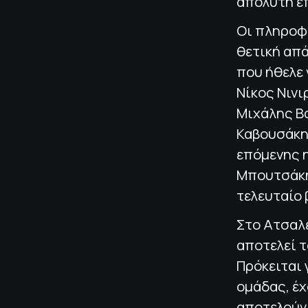
απόλυτη επ
Οι πληροφ
θετική απ
που ήθελε
Νίκος Νιν
Μιχάλης Βα
Καβουσάκης
επόμενης η
Μπουτσάκη,
τελευταίο 
Στο Ατσαλ
αποτελεί τ
Πρόκειται
ομάδας, έχ
αποτελούν 