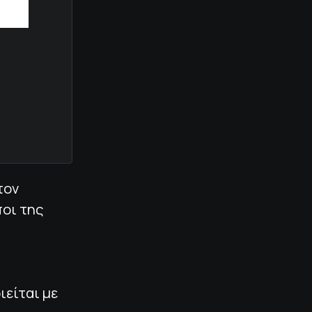
τον
ποι της
ιείται με