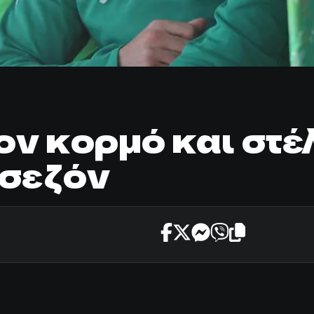
ν κορμό και στέ
 σεζόν