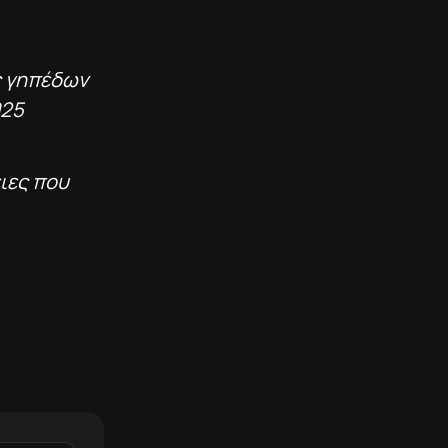
ς γηπέδων
025
ιες που