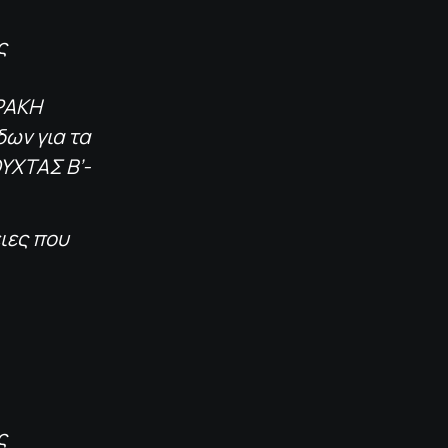
ς
ΡΑΚΗ
ων για τα
ΟΥΧΤΑΣ Β’-
ιες που
ς