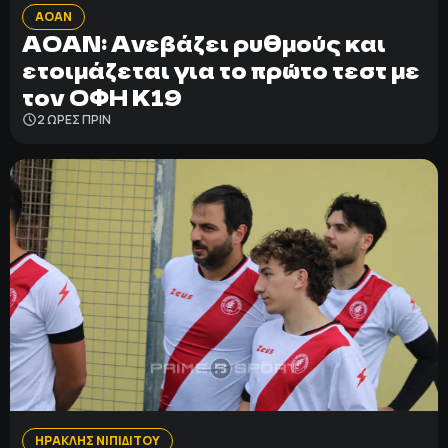
ΑΟΑΝ
ΑΟΑΝ: Ανεβάζει ρυθμούς και
ετοιμάζεται για το πρώτο τεστ με
τον ΟΦΗ Κ19
2 ΩΡΕΣ ΠΡΙΝ
ΗΡΑΚΛΗΣ ΝΙΠΙΔΙΤΟΥ