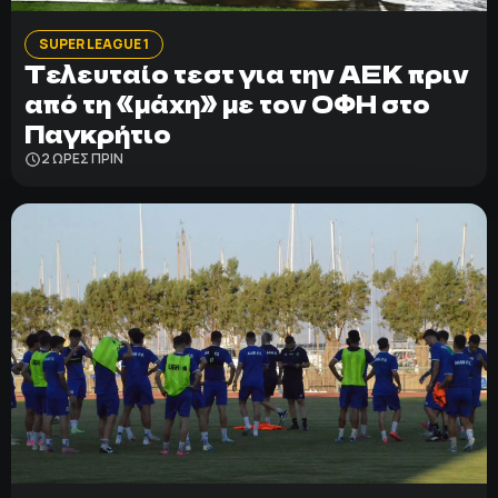
SUPER LEAGUE 1
Τελευταίο τεστ για την ΑΕΚ πριν
από τη «μάχη» με τον ΟΦΗ στο
Παγκρήτιο
2 ΩΡΕΣ ΠΡΙΝ