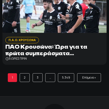
Π.Α.Ο. ΚΡΟΥΣΩΝΑ
ΠΑΟ Κρουσώνα: Ώρα για τα
πρώτα συμπεράσματα…
5 ΩΡΕΣ ΠΡΙΝ
1
2
3
…
5.349
Επόμενο »