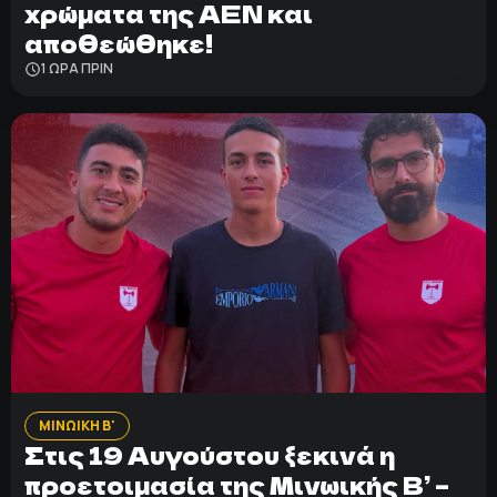
χρώματα της ΑΕΝ και
αποθεώθηκε!
1 ΩΡΑ ΠΡΙΝ
ΜΙΝΩΙΚΗ Β'
Στις 19 Αυγούστου ξεκινά η
προετοιμασία της Μινωικής Β’ –