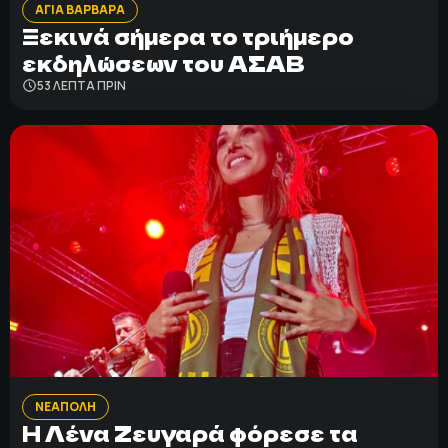
ΑΓΙΑ ΒΑΡΒΑΡΑ
Ξεκινά σήμερα το τριήμερο
εκδηλώσεων του ΑΣΑΒ
53 ΛΕΠΤΑ ΠΡΙΝ
ΝΕΑΠΟΛΗ
Η Λένα Ζευγαρά φόρεσε τα