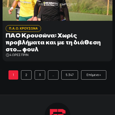
Π.Α.Ο. ΚΡΟΥΣΩΝΑ
ΠΑΟ Κρουσώνα: Χωρίς
προβλήματα και με τη διάθεση
στο… φουλ
4 ΩΡΕΣ ΠΡΙΝ
1
2
3
…
5.347
Επόμενο »