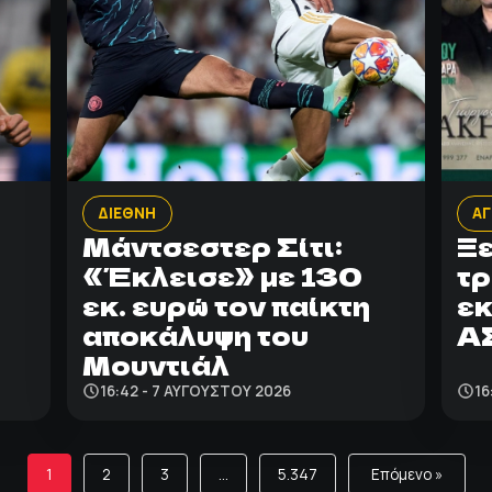
ΔΙΕΘΝΗ
ΑΓ
Μάντσεστερ Σίτι:
Ξε
«Έκλεισε» με 130
τρ
εκ. ευρώ τον παίκτη
εκ
αποκάλυψη του
Α
Μουντιάλ
16:42 - 7 ΑΥΓΟΎΣΤΟΥ 2026
16
1
2
3
…
5.347
Επόμενο »