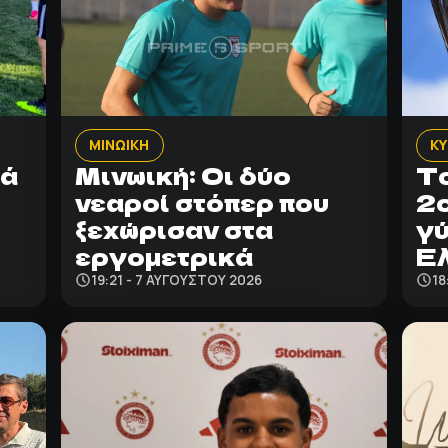
ΜΙΝΩΙΚΗ
ΚΥ
κά
Μινωική: Οι δύο
Το
νεαροί στόπερ που
2ο
ξεχώρισαν στα
γύ
εργομετρικά
Ε
19:21 - 7 ΑΥΓΟΎΣΤΟΥ 2026
18