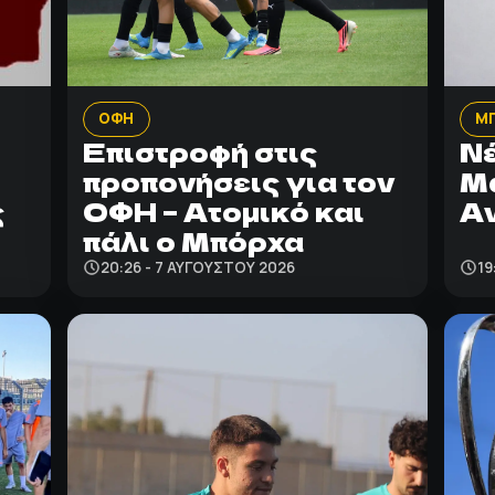
ΟΦΗ
Μ
Επιστροφή στις
Νέ
προπονήσεις για τον
Μά
ς
ΟΦΗ – Ατομικό και
Α
πάλι ο Μπόρχα
20:26 - 7 ΑΥΓΟΎΣΤΟΥ 2026
19