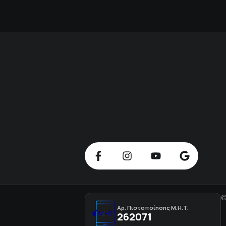
©
Αρ. Πιστοποίησης Μ.Η.Τ.
262071