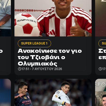
SUPER LEAGUE 1
SU
ο
Ανακοίνωσε τον γιο
Στ
του Τζιοβάνι ο
επ
Ολυμπιακός
17:51 - 7 ΑΥΓΟΎΣΤΟΥ 2026
17