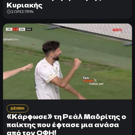
Κυριακής
2 ΩΡΕΣ ΠΡΙΝ
ΔΙΕΘΝΗ
«Κάρφωσε» τη Ρεάλ Μαδρίτης ο
παίκτης που έφτασε μια ανάσα
από τον ΟΦΗ!