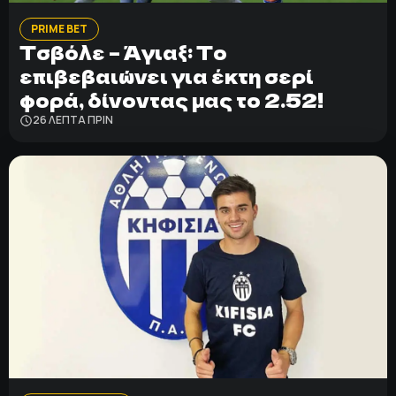
PRIME BET
Τσβόλε – Άγιαξ: Το
ΠΟΛΙΤΙΚΗ ΑΠΟΡΡΗΤΟΥ
© 2022-2025 PRIMESPORT.GR
επιβεβαιώνει για έκτη σερί
φορά, δίνοντας μας το 2.52!
26 ΛΕΠΤΑ ΠΡΙΝ