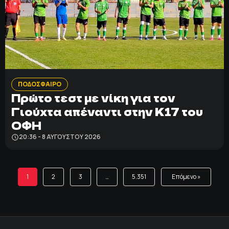
ΠΟΔΟΣΦΑΙΡΟ
Πρώτο τεστ με νίκη για τον
Γιούχτα απέναντι στην Κ17 του
ΟΦΗ
20:36 - 8 ΑΥΓΟΎΣΤΟΥ 2026
1
2
3
…
5.351
Επόμενο »