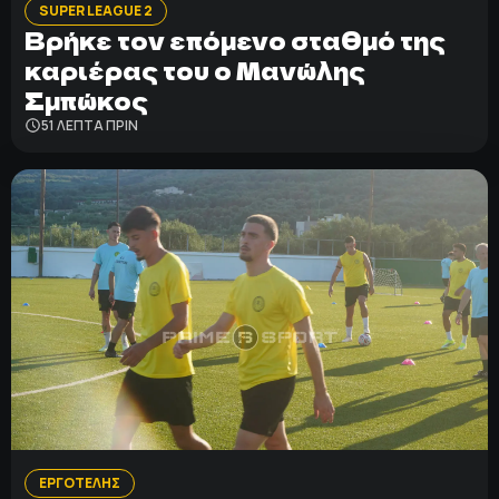
SUPER LEAGUE 2
Βρήκε τον επόμενο σταθμό της
καριέρας του ο Μανώλης
Σμπώκος
51 ΛΕΠΤΑ ΠΡΙΝ
ΕΡΓΟΤΕΛΗΣ