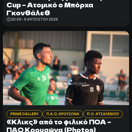
Cup – Ατομικό ο Μπόρχα
Γκονθάλεθ
20:59 - 8 ΑΥΓΟΎΣΤΟΥ 2026
PRIME GALLERY
Π.Α.Ο. ΚΡΟΥΣΩΝΑ
Π.Ο. ΑΤΣΑΛΕΝΙΟΥ
«Κλικς» από το φιλικό ΠΟΑ –
ΠΑΟ Κρουσώνα (Photos)