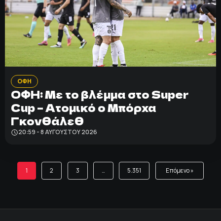
ΟΦΗ
ΟΦΗ: Με το βλέμμα στο Super
Cup – Ατομικό ο Μπόρχα
Γκονθάλεθ
20:59 - 8 ΑΥΓΟΎΣΤΟΥ 2026
1
2
3
…
5.351
Επόμενο »