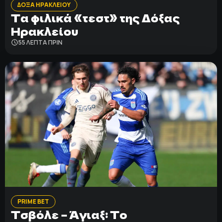
ΔΟΞΑ ΗΡΑΚΛΕΙΟΥ
Τα φιλικά «τεστ» της Δόξας
Ηρακλείου
55 ΛΕΠΤΑ ΠΡΙΝ
PRIME BET
Τσβόλε – Άγιαξ: Το