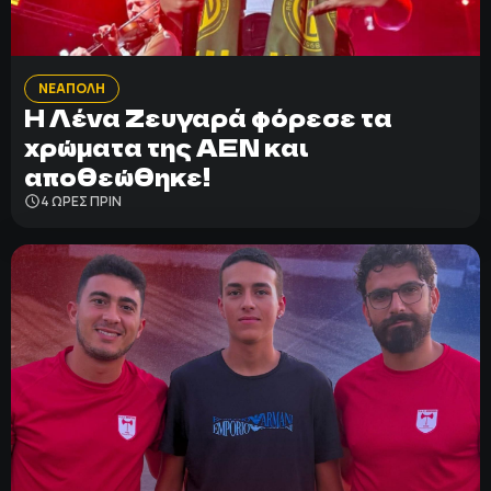
ΝΕΑΠΟΛΗ
Η Λένα Ζευγαρά φόρεσε τα
χρώματα της ΑΕΝ και
αποθεώθηκε!
4 ΩΡΕΣ ΠΡΙΝ