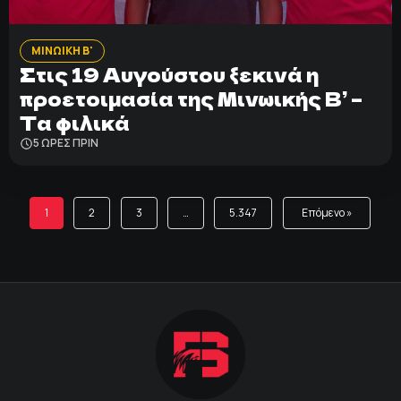
ΜΙΝΩΙΚΗ Β'
Στις 19 Αυγούστου ξεκινά η
προετοιμασία της Μινωικής Β’ –
Τα φιλικά
5 ΩΡΕΣ ΠΡΙΝ
1
2
3
…
5.347
Επόμενο »