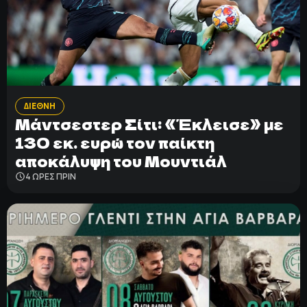
ΔΙΕΘΝΗ
Μάντσεστερ Σίτι: «Έκλεισε» με
130 εκ. ευρώ τον παίκτη
αποκάλυψη του Μουντιάλ
4 ΩΡΕΣ ΠΡΙΝ