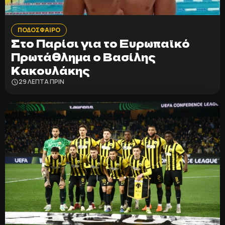
ΠΟΛΙΤΙΚΗ ΑΠΟΡΡΗΤΟΥ
ΠΟΔΟΣΦΑΙΡΟ
© 2022-2025 PRIMESPORT.GR
Στο Παρίσι για το Ευρωπαϊκό
Πρωτάθλημα ο Βασίλης
Κακουλάκης
29 ΛΕΠΤΑ ΠΡΙΝ