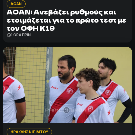
ΑΟΑΝ
ΑΟΑΝ: Ανεβάζει ρυθμούς και
ετοιμάζεται για το πρώτο τεστ με
τον ΟΦΗ Κ19
1 ΩΡΑ ΠΡΙΝ
ΗΡΑΚΛΗΣ ΝΙΠΙΔΙΤΟΥ