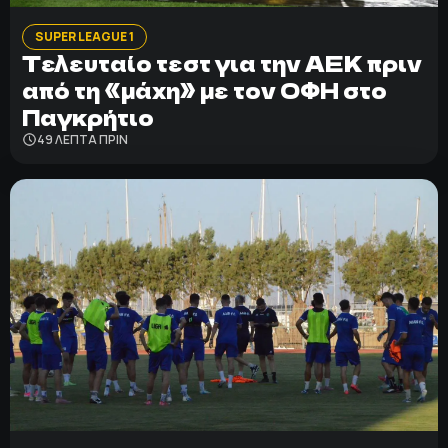
SUPER LEAGUE 1
Τελευταίο τεστ για την ΑΕΚ πριν
από τη «μάχη» με τον ΟΦΗ στο
Παγκρήτιο
49 ΛΕΠΤΑ ΠΡΙΝ