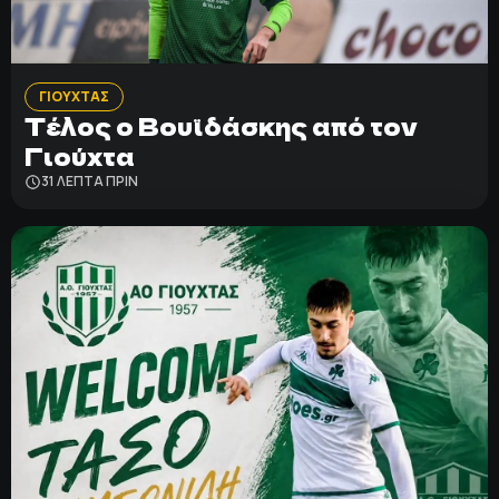
ΠΟΛΙΤΙΚΗ ΑΠΟΡΡΗΤΟΥ
© 2022-2025 PRIMESPORT.GR
ΓΙΟΥΧΤΑΣ
Τέλος ο Βουϊδάσκης από τον
Γιούχτα
31 ΛΕΠΤΑ ΠΡΙΝ