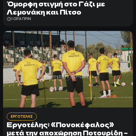
Όμορφη στιγμή στο Γάζι με
Λεμονάκη και Πίτσο
1 ΩΡΑ ΠΡΙΝ
ΕΡΓΟΤΕΛΗΣ
Εργοτέλης: «Πονοκέφαλος»
μετά την αποχώρηση Ποτουρίδη –