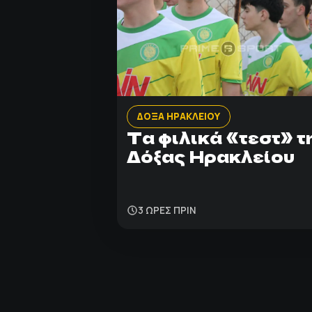
ΔΟΞΑ ΗΡΑΚΛΕΙΟΥ
Τα φιλικά «τεστ» τ
Δόξας Ηρακλείου
3 ΩΡΕΣ ΠΡΙΝ