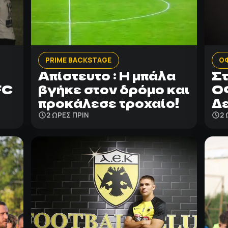
PRIME BACKSTAGE
Ο
Απίστευτο : Η μπάλα
Στ
FC
βγήκε στον δρόμο και
ΟΦ
προκάλεσε τροχαίο!
Δε
2 ΩΡΕΣ ΠΡΙΝ
2 