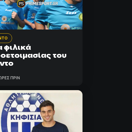
ΝΤΟ
 φιλικά
οετοιμασίας του
ντο
ΩΡΕΣ ΠΡΙΝ