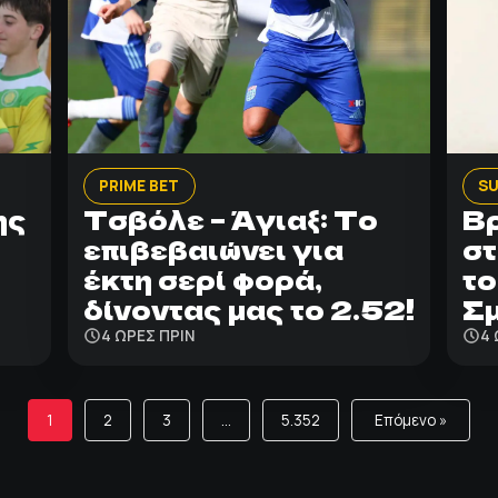
PRIME BET
SU
ης
Τσβόλε – Άγιαξ: Το
Βρ
επιβεβαιώνει για
στ
έκτη σερί φορά,
το
δίνοντας μας το 2.52!
Σ
4 ΩΡΕΣ ΠΡΙΝ
4 
1
2
3
…
5.352
Επόμενο »