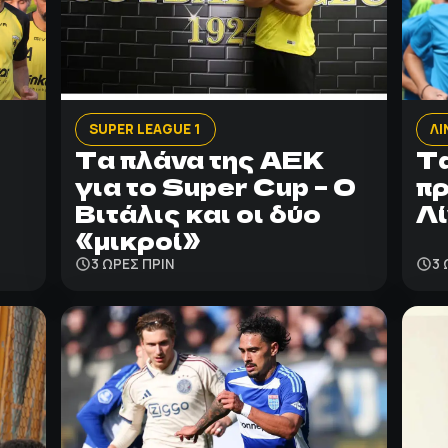
SUPER LEAGUE 1
ΛΙ
Τα πλάνα της ΑΕΚ
Τα
για το Super Cup – Ο
πρ
Βιτάλις και οι δύο
Λί
«μικροί»
3 ΩΡΕΣ ΠΡΙΝ
3 