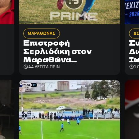
ΜΑΡΑΘΩΝΑΣ
ΔΩ
Επιστροφή
Συ
Σερλιδάκη στον
Δω
Μαραθώνα…
Ιω
44 ΛΕΠΤΑ ΠΡΙΝ
1 