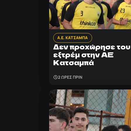
Α.Ε. ΚΑΤΣΑΜΠΑ
Δεν προχώρησε του
εξτρέμ στην ΑΕ
Κατσαμπά
2 ΩΡΕΣ ΠΡΙΝ