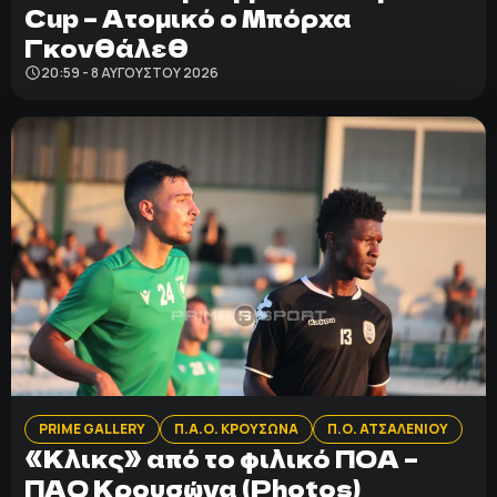
Cup – Ατομικό ο Μπόρχα
Γκονθάλεθ
20:59 - 8 ΑΥΓΟΎΣΤΟΥ 2026
PRIME GALLERY
Π.Α.Ο. ΚΡΟΥΣΩΝΑ
Π.Ο. ΑΤΣΑΛΕΝΙΟΥ
«Κλικς» από το φιλικό ΠΟΑ –
ΠΑΟ Κρουσώνα (Photos)