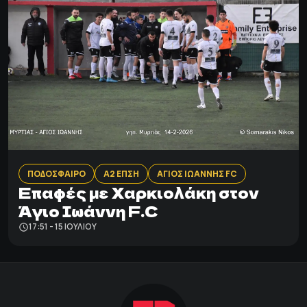
ΠΟΔΟΣΦΑΙΡΟ
Α2 ΕΠΣΗ
ΑΓΙΟΣ ΙΩΑΝΝΗΣ FC
Eπαφές με Χαρκιολάκη στον
Άγιο Ιωάννη F.C
17:51 - 15 ΙΟΥΛΊΟΥ