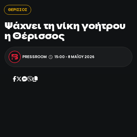
ΠΟΔΟΣΦΑΙΡΟ
ΘΕΡΙΣΣΟΣ
Ψάχνει τη νίκη γοήτρου
ΑΛΛΑ ΣΠΟΡ
η Θέρισσος
PRIME ZONE
PRESSROOM
15:00 - 8 ΜΑΪ́ΟΥ 2026
ΕΠΙΚΑΙΡΟΤΗΤΑ
ΠΡΟΓΡΑΜΜΑ
ΒΑΘΜΟΛΟΓΙΕΣ
FOLLOW US