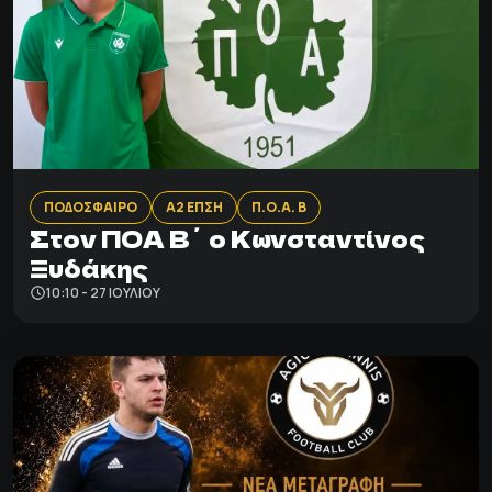
ΠΟΔΟΣΦΑΙΡΟ
Α2 ΕΠΣΗ
Π.Ο.Α. Β
Στον ΠΟΑ Β΄ ο Κωνσταντίνος
Ξυδάκης
10:10 - 27 ΙΟΥΛΊΟΥ