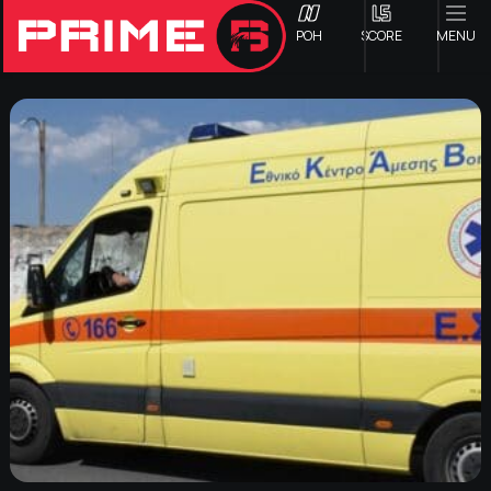
ΡΟΗ
SCORE
MENU
ΟΦΗ
Γ ΕΘΝΙΚΗ
Α1 ΕΠΣΗ
Α2 ΕΠΣΗ
Β1 ΕΠΣΗ
Β2 ΕΠΣΗ