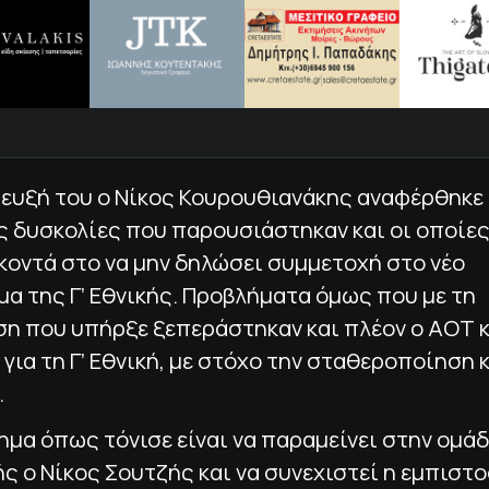
τευξή του ο Νίκος Κουρουθιανάκης αναφέρθηκε
ς δυσκολίες που παρουσιάστηκαν και οι οποίε
κοντά στο να μην δηλώσει συμμετοχή στο νέο
α της Γ’ Εθνικής. Προβλήματα όμως που με τη
η που υπήρξε ξεπεράστηκαν και πλέον ο ΑΟΤ κ
 για τη Γ’ Εθνική, με στόχο την σταθεροποίηση 
.
μα όπως τόνισε είναι να παραμείνει στην ομά
 ο Νίκος Σουτζής και να συνεχιστεί η εμπιστ