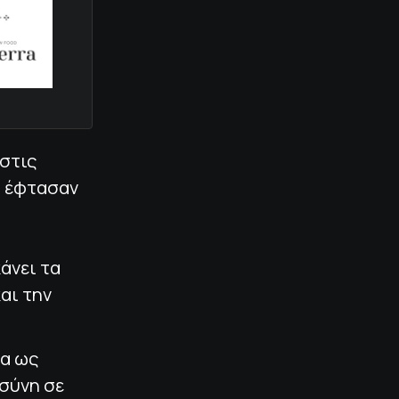
 στις
ς έφτασαν
άνει τα
και την
δα ως
οσύνη σε