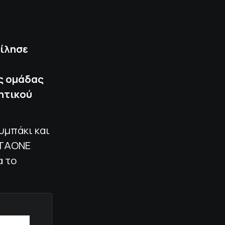
μίλησε
ης ομάδας
ρητικού
υμπάκι και
ETAONE
α το