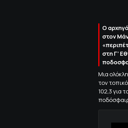
Ο αρχηγό
στον Μάν
«περιπέτ
στη Γ’ Ε
ποδοσφα
Μια ολόκλη
τον τοπικ
102,3 για 
ποδόσφαιρ