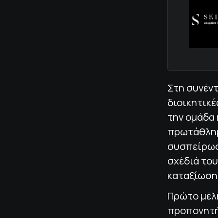
Στη συνέν
διοικητικέ
την ομάδα 
πρωτάθλημ
συσπείρωσ
σχέδιά του
καταξίωση
Πρώτο μέλη
προπονητής