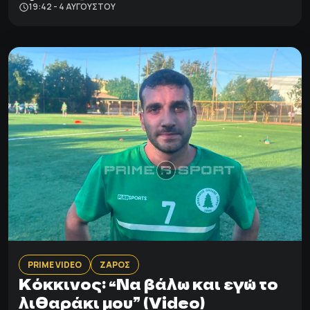
19:42 - 4 ΑΥΓΟΎΣΤΟΥ
PRIME VIDEO
ΖΑΡΟΣ
Κόκκινος: “Να βάλω και εγώ το
λιθαράκι μου” (Video)