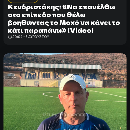
Κενδριστάκης: «Να επανέλθω
στο επίπεδο που θέλω
βοηθώντας το Μοχό να κάνει το
κάτι παραπάνω» (Video)
20:04 - 3 ΑΥΓΟΎΣΤΟΥ