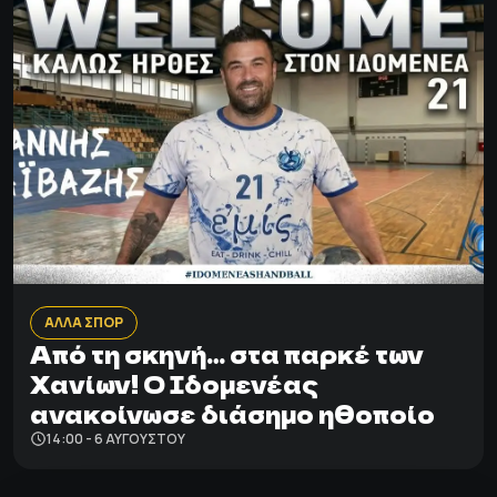
ΑΛΛΑ ΣΠΟΡ
Από τη σκηνή… στα παρκέ των
Χανίων! Ο Ιδομενέας
ανακοίνωσε διάσημο ηθοποίο
14:00 - 6 ΑΥΓΟΎΣΤΟΥ