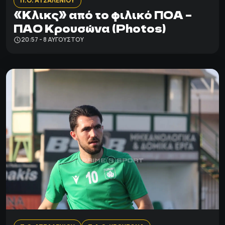
Π.Ο. ΑΤΣΑΛΕΝΙΟΥ
«Κλικς» από το φιλικό ΠΟΑ –
ΠΑΟ Κρουσώνα (Photos)
20:57 - 8 ΑΥΓΟΎΣΤΟΥ