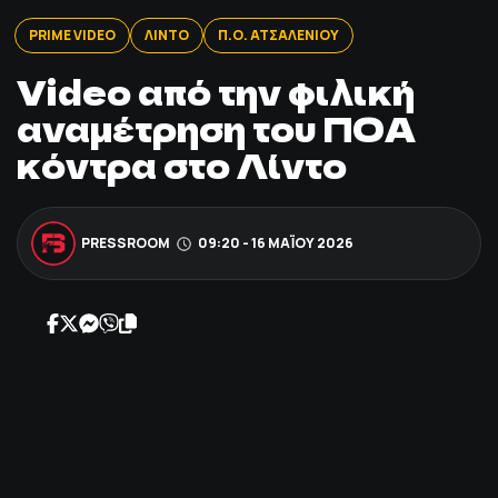
ΠΟΔΟΣΦΑΙΡΟ
PRIME VIDEO
ΛΙΝΤΟ
Π.Ο. ΑΤΣΑΛΕΝΙΟΥ
Video από την φιλική
ΑΛΛΑ ΣΠΟΡ
αναμέτρηση του ΠΟΑ
κόντρα στο Λίντο
PRIME ZONE
ΕΠΙΚΑΙΡΟΤΗΤΑ
PRESSROOM
09:20 - 16 ΜΑΪ́ΟΥ 2026
ΠΡΟΓΡΑΜΜΑ
ΒΑΘΜΟΛΟΓΙΕΣ
FOLLOW US