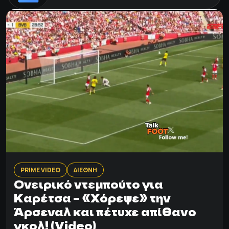
PRIME VIDEO
ΔΙΕΘΝΗ
Ονειρικό ντεμπούτο για
Καρέτσα – «Χόρεψε» την
Άρσεναλ και πέτυχε απίθανο
γκολ! (Video)