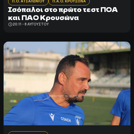
Π.Ο. ΑΤΣΑΛΕΝΙΟΥ
Π.Α.Ο. ΚΡΟΥΣΩΝΑ
Ισόπαλοι στο πρώτο τεστ ΠΟΑ
και ΠΑΟ Κρουσώνα
20:11 - 8 ΑΥΓΟΎΣΤΟΥ