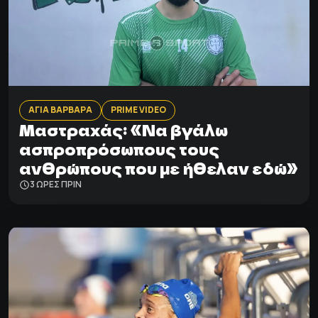
ΑΓΙΑ ΒΑΡΒΑΡΑ
PRIME VIDEO
Μαστραχάς: «Να βγάλω
ασπροπρόσωπους τους
ανθρώπους που με ήθελαν εδώ»
3 ΩΡΕΣ ΠΡΙΝ