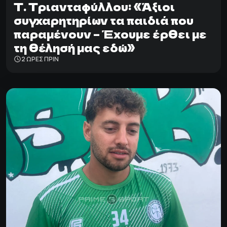
T. Tριανταφύλλου: «Άξιοι
συγχαρητηρίων τα παιδιά που
παραμένουν – Έχουμε έρθει με
τη θέλησή μας εδώ»
2 ΩΡΕΣ ΠΡΙΝ