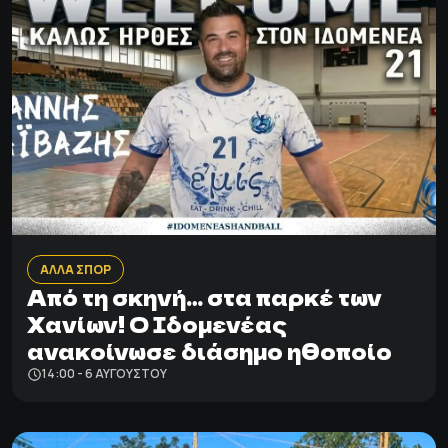
ΑΛΛΑ ΣΠΟΡ
Από τη σκηνή… στα παρκέ των
Χανίων! Ο Ιδομενέας
ανακοίνωσε διάσημο ηθοποίο
14:00 - 6 ΑΥΓΟΎΣΤΟΥ