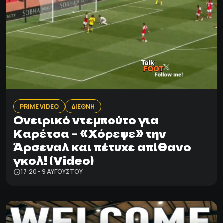
PRIME VIDEO
ΔΙΕΘΝΗ
Ονειρικό ντεμπούτο για
Καρέτσα – «Χόρεψε» την
Άρσεναλ και πέτυχε απίθανο
γκολ! (Video)
17:20 - 9 ΑΥΓΟΎΣΤΟΥ