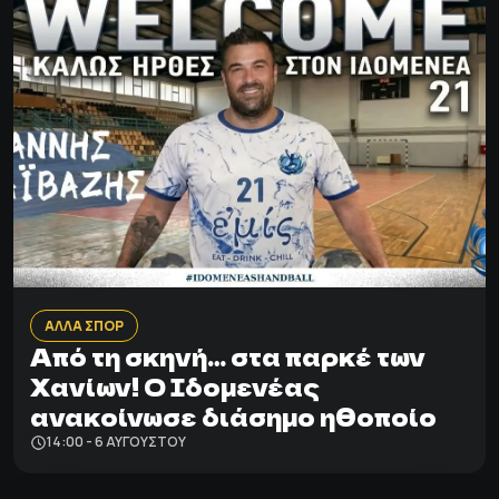
ΑΛΛΑ ΣΠΟΡ
Από τη σκηνή… στα παρκέ των
Χανίων! Ο Ιδομενέας
ανακοίνωσε διάσημο ηθοποίο
14:00 - 6 ΑΥΓΟΎΣΤΟΥ