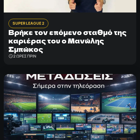
SUPER LEAGUE 2
Βρήκε τον επόμενο σταθμό της
καριέρας του ο Μανώλης
Σμπώκος
2 ΩΡΕΣ ΠΡΙΝ