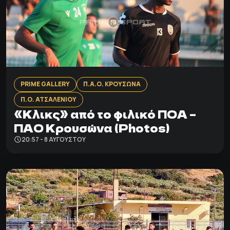
PRIME GALLERY
Π.Α.Ο. ΚΡΟΥΣΩΝΑ
Π.Ο. ΑΤΣΑΛΕΝΙΟΥ
«Κλικς» από το φιλικό ΠΟΑ –
ΠΑΟ Κρουσώνα (Photos)
20:57 - 8 ΑΥΓΟΎΣΤΟΥ