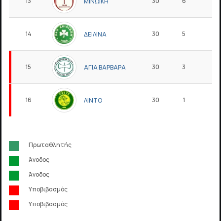
13
30
6
4
ΜΙΝΩΙΚΗ
14
30
5
5
ΔΕΙΛΙΝΑ
15
30
3
7
ΑΓΙΑ ΒΑΡΒΑΡΑ
16
30
1
5
ΛΙΝΤΟ
Πρωταθλητής
Άνοδος
Άνοδος
Υποβιβασμός
Υποβιβασμός