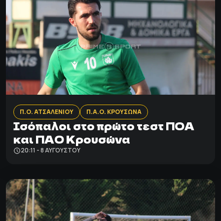
Π.Ο. ΑΤΣΑΛΕΝΙΟΥ
Π.Α.Ο. ΚΡΟΥΣΩΝΑ
Ισόπαλοι στο πρώτο τεστ ΠΟΑ
και ΠΑΟ Κρουσώνα
20:11 - 8 ΑΥΓΟΎΣΤΟΥ