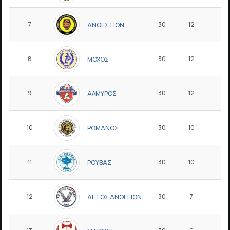
7
30
12
6
ΑΝΘΕΣΤΙΩΝ
8
30
12
6
ΜΟΧΟΣ
9
30
12
3
ΑΛΜΥΡΟΣ
10
30
10
8
ΡΩΜΑΝΟΣ
11
30
10
4
ΡΟΥΒΑΣ
12
30
7
6
ΑΕΤΟΣ ΑΝΩΓΕΙΩΝ