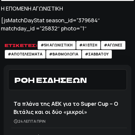
Η ΕΠΟΜΕΝΗ ΑΓΩΝΙΣΤΙΚΗ
[jsMatchDayStat season_id=”379684″
matchday_id =”25832″ photo=”1″
ΕΤΙΚΕΤΕΣ:
#5Η ΑΓΩΝΙΣΤΙΚΗ
#Α1 ΕΠΣΗ
#ΑΓΏΝΕΣ
#ΑΠΟΤΕΛΕΣΜΑΤΑ
#ΒΑΘΜΟΛΟΓΊΑ
#ΣΑΒΒΑΤΟΥ
ΡΟΗ ΕΙΔΗΣΕΩΝ
Τα πλάνα της ΑΕΚ για το Super Cup – Ο
Βιτάλις και οι δύο «μικροί»
24 ΛΕΠΤΑ ΠΡΙΝ