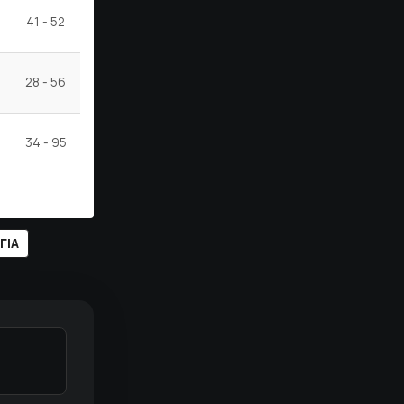
41 - 52
-11
34
Η
Η
Ν
Η
Ι
28 - 56
-28
19
Η
Η
Η
Ν
Ν
34 - 95
-61
9
Η
Η
Η
Η
Η
ΓΊΑ