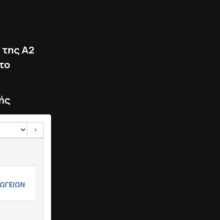
 της Α2
το
ής
>
ΩΓΕΙΩΝ