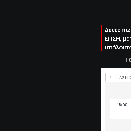
Δείτε πω
ΕΠΣΗ, με
υπόλοιπο
Τ
<
15:00