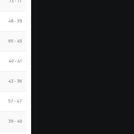
73 - 17
56
69
Ν
Ν
Ν
Ν
Ν
48 - 39
9
49
Ν
Ν
Ν
Ν
Ν
65 - 45
20
47
Ν
Ν
Ν
Η
Η
40 - 41
-1
45
Η
Ν
Ν
Ν
Η
43 - 36
7
41
Ν
Ν
Η
Η
Ι
57 - 47
10
41
Ν
Η
Η
Η
Η
39 - 40
-1
34
Η
Η
Η
Ν
Ν