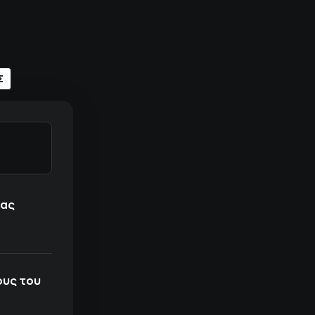
Σ
σας
ους του