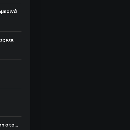
ημερινά
ας και
ση στο…