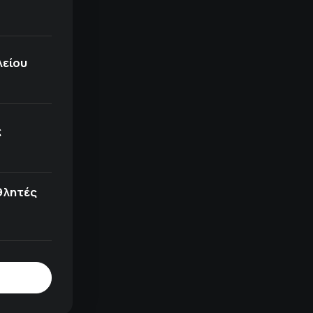
λείου
ς
θλητές