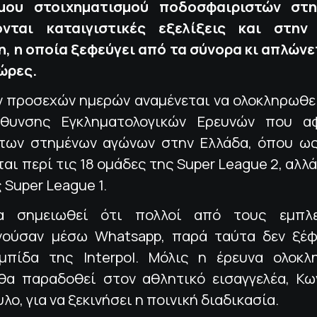
μου στοιχηματισμού ποδοσφαιριστών στην
ονται καταιγιστικές εξελίξεις και στην 
, η οποία ξεφεύγει από τα σύνορα κι απλώνετ
ώρες.
ν προσεχών ημερών αναμένεται να ολοκληρωθεί
ύθυνσης Εγκληματολογικών Ερευνών που α
των στημένων αγώνων στην Ελλάδα, όπου ω
αι περί τις 18 ομάδες της Super League 2, αλλά
 Super League 1.
να σημειωθεί ότι πολλοί από τους εμπλε
νούσαν μέσω Whatsapp, παρά ταύτα δεν ξέ
μπίδα της Interpol. Μόλις η έρευνα ολοκλ
θα παραδοθεί στον αθλητικό εισαγγελέα, Κω
ο, για να ξεκινήσει η ποινική διαδικασία.