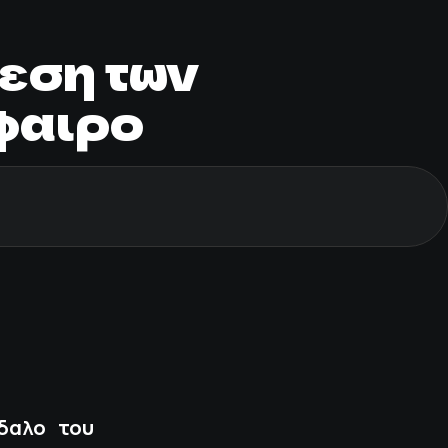
εση των
φαιρο
δαλο του