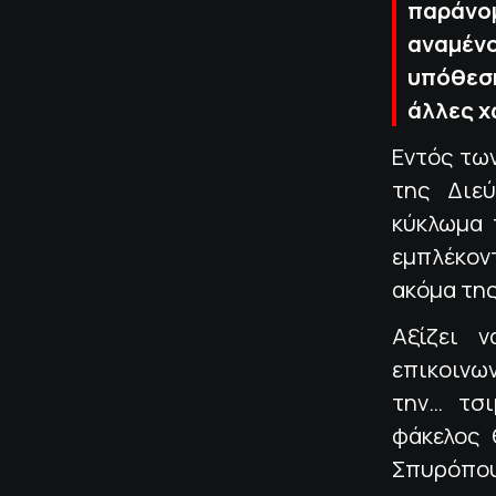
παράνο
αναμέν
υπόθεση
άλλες χ
Εντός τω
της Διε
κύκλωμα 
εμπλέκοντ
ακόμα της
Αξίζει 
επικοινω
την… τσι
φάκελος 
Σπυρόπουλ