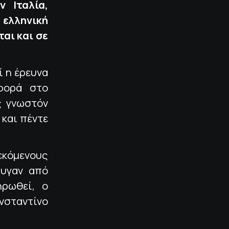
 Ιταλία,
ελληνική
αι και σε
 η έρευνα
φορά στο
ς γνωστόν
 και πέντε
κόμενους
φυγαν από
ηρωθεί, ο
νσταντίνο