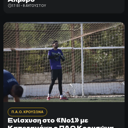
17:51 - 8 ΑΥΓΟΎΣΤΟΥ
Π.Α.Ο. ΚΡΟΥΣΩΝΑ
Ενίσχυση στο «Νο1» με
Καπετανάκη ο ΠΑΟ Κρουσώνα