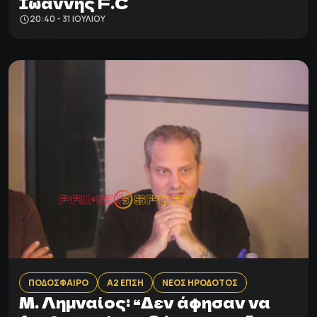
Ιωάννης F.C
20:40 - 31 ΙΟΥΛΊΟΥ
ΠΟΔΟΣΦΑΙΡΟ
Α2 ΕΠΣΗ
ΝΕΟΣ ΗΡΟΔΟΤΟΣ
Μ. Λημναίος: “Δεν άφησαν να