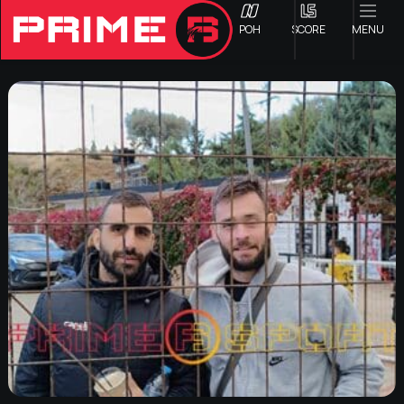
ΡΟΗ
SCORE
MENU
ΟΦΗ
Γ ΕΘΝΙΚΗ
Α1 ΕΠΣΗ
Α2 ΕΠΣΗ
Β1 ΕΠΣΗ
Β2 ΕΠΣΗ