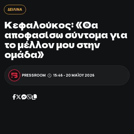
ΠΟΔΟΣΦΑΙΡΟ
ΔΕΙΛΙΝΑ
Κεφαλούκος: «Θα
ΑΛΛΑ ΣΠΟΡ
αποφασίσω σύντομα για
το μέλλον μου στην
PRIME ZONE
ομάδα»
ΕΠΙΚΑΙΡΟΤΗΤΑ
ΠΡΟΓΡΑΜΜΑ
PRESSROOM
15:46 - 20 ΜΑΪ́ΟΥ 2026
ΒΑΘΜΟΛΟΓΙΕΣ
FOLLOW US