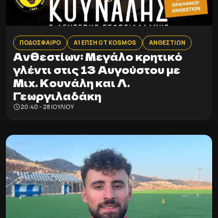
ΠΟΔΟΣΦΑΙΡΟ
Α1 ΕΠΣΗ GT KOSMOS
ΑΝΘΕΣΤΙΩΝ
Ανθεστίων: Mεγάλο κρητικό
γλέντι στις 13 Αυγούστου με
Μιχ. Κουνάλη και Λ.
Γεωργιλαδάκη
20:40 - 28 ΙΟΥΛΊΟΥ