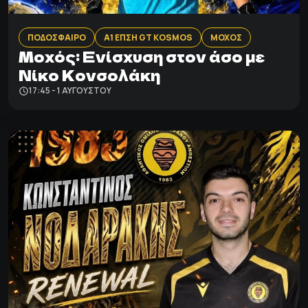
ΠΟΔΟΣΦΑΙΡΟ
Α1 ΕΠΣΗ GT KOSMOS
ΜΟΧΟΣ
Μοχός: Ενίσχυση στον άσο με
Νίκο Κονσολάκη
17:45 - 1 ΑΥΓΟΎΣΤΟΥ