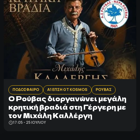
ΠΟΔΟΣΦΑΙΡΟ
Α1 ΕΠΣΗ GT KOSMOS
ΡΟΥΒΑΣ
Ο Ρούβας διοργανώνει μεγάλη
κρητική βραδιά στη Γέργερη με
τον Μιχάλη Καλλέργη
17:05 - 25 ΙΟΥΛΊΟΥ