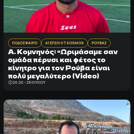
ΠΟΔΟΣΦΑΙΡΟ
Α1 ΕΠΣΗ GT KOSMOS
ΡΟΥΒΑΣ
A. Kομνηνός: “Ωριμάσαμε σαν
ομάδα πέρυσι και φέτος το
κίνητρο για τον Ρούβα είναι
πολύ μεγαλύτερο (Video)
20:20 - 28 ΙΟΥΛΊΟΥ