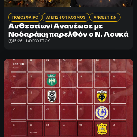
ΠΟΔΟΣΦΑΙΡΟ
Α1 ΕΠΣΗ GT KOSMOS
ΑΝΘΕΣΤΙΩΝ
Ανθεστίων: Aνανέωσε με
Νοδαράκη παρελθόν ο Ν. Λουκά
15:26 - 1 ΑΥΓΟΎΣΤΟΥ