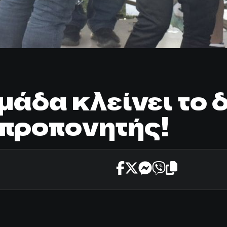
άδα κλείνει το δ
 προπονητής!