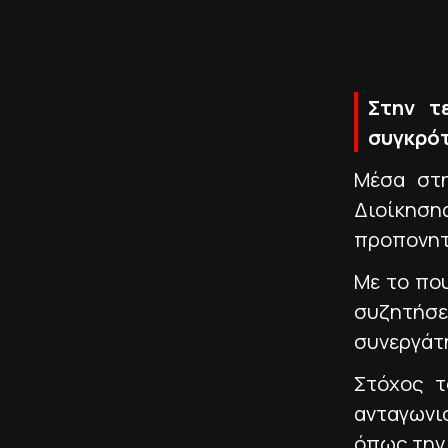
Στην τ
συγκρότ
Μέσα στη
Διοίκηση
προπονη
Με το πο
συζητήσε
συνεργάτ
Στόχος τ
ανταγωνι
όπως την