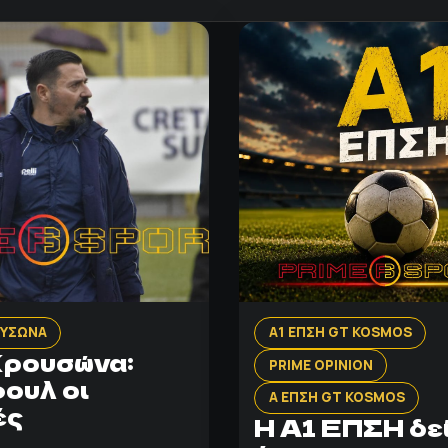
ΟΥΣΩΝΑ
Α1 ΕΠΣΗ GT KOSMOS
ρουσώνα:
PRIME OPINION
φουλ οι
Α ΕΠΣΗ GT KOSMOS
ές
Η Α1 ΕΠΣΗ δε