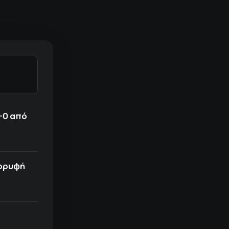
-0 από
κορυφή