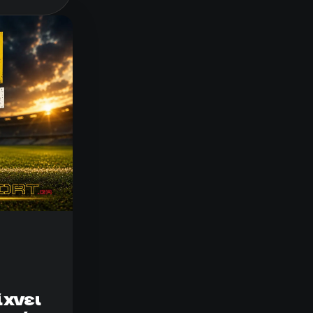
ίχνει