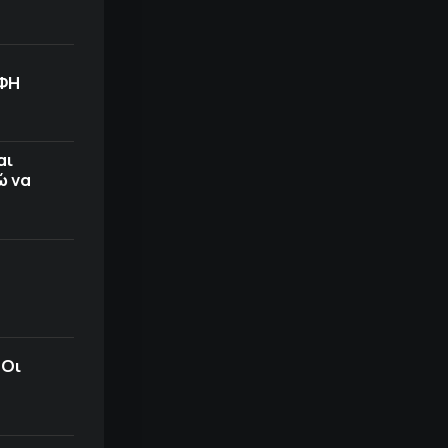
ΟΦΗ
αι
ώ να
 Οι