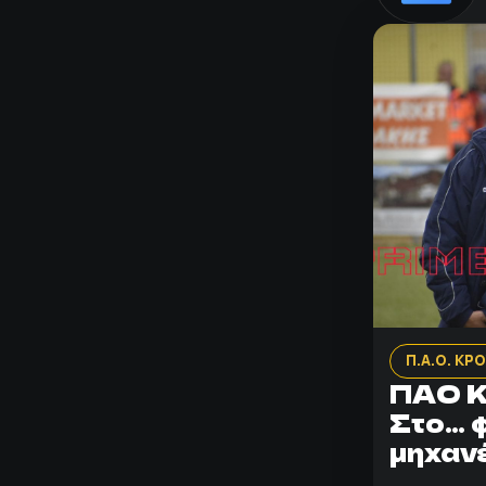
Π.Α.Ο. ΚΡ
ΠΑΟ Κ
Στο… 
μηχαν