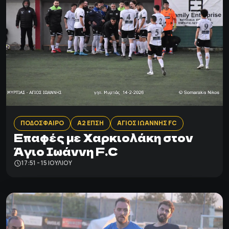
ΠΟΔΟΣΦΑΙΡΟ
Α2 ΕΠΣΗ
ΑΓΙΟΣ ΙΩΑΝΝΗΣ FC
Eπαφές με Χαρκιολάκη στον
Άγιο Ιωάννη F.C
17:51 - 15 ΙΟΥΛΊΟΥ