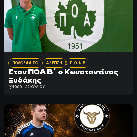
ΠΟΔΟΣΦΑΙΡΟ
Α2 ΕΠΣΗ
Π.Ο.Α. Β
Στον ΠΟΑ Β΄ ο Κωνσταντίνος
Ξυδάκης
10:10 - 27 ΙΟΥΛΊΟΥ