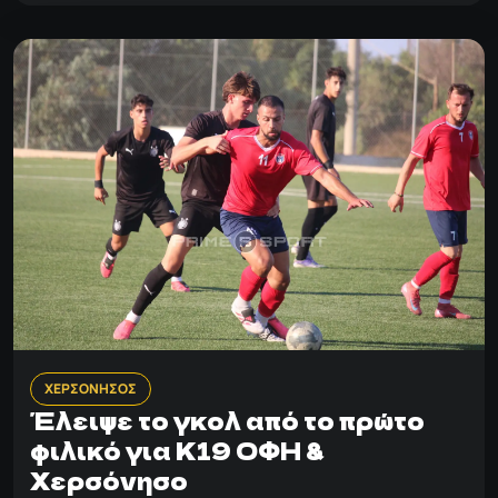
ΧΕΡΣΟΝΗΣΟΣ
Έλειψε το γκολ από το πρώτο
φιλικό για Κ19 ΟΦΗ &
Χερσόνησο