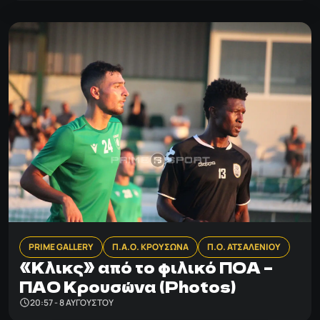
PRIME GALLERY
Π.Α.Ο. ΚΡΟΥΣΩΝΑ
Π.Ο. ΑΤΣΑΛΕΝΙΟΥ
«Κλικς» από το φιλικό ΠΟΑ –
ΠΑΟ Κρουσώνα (Photos)
20:57 - 8 ΑΥΓΟΎΣΤΟΥ