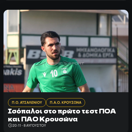
Π.Ο. ΑΤΣΑΛΕΝΙΟΥ
Π.Α.Ο. ΚΡΟΥΣΩΝΑ
Ισόπαλοι στο πρώτο τεστ ΠΟΑ
και ΠΑΟ Κρουσώνα
20:11 - 8 ΑΥΓΟΎΣΤΟΥ