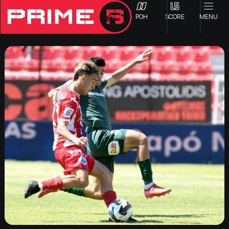
ΡΟΗ
SCORE
MENU
ΟΦΗ
Γ ΕΘΝΙΚΗ
Α1 ΕΠΣΗ
Α2 ΕΠΣΗ
Β1 ΕΠΣΗ
Β2 ΕΠΣΗ