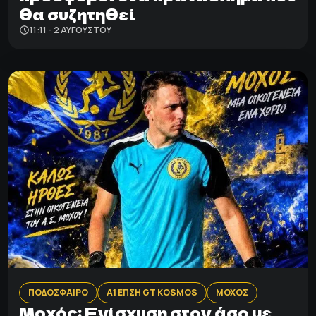
θα συζητηθεί
11:11 - 2 ΑΥΓΟΎΣΤΟΥ
ΠΟΔΟΣΦΑΙΡΟ
Α1 ΕΠΣΗ GT KOSMOS
ΜΟΧΟΣ
Μοχός: Ενίσχυση στον άσο με