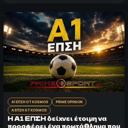
Α1 ΕΠΣΗ GT KOSMOS
PRIME OPINION
Α ΕΠΣΗ GT KOSMOS
Η Α1 ΕΠΣΗ δείχνει έτοιμη να
προσφέρει ένα πρωτάθλημα που