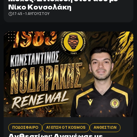
Νίκο Κονσολάκη
17:45 - 1 ΑΥΓΟΎΣΤΟΥ
ΠΟΔΟΣΦΑΙΡΟ
Α1 ΕΠΣΗ GT KOSMOS
ΑΝΘΕΣΤΙΩΝ
Ανθεστίων: Aνανέωσε με