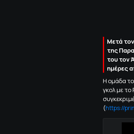
Μετά τον
της Παρα
του τον 
ημέρες α
Η ομάδα το
γκολ με το
συγκεκριμέ
(
https://pr