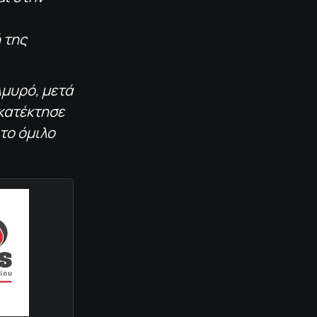
 της
λμυρό, μετά
κατέκτησε
το όμιλο