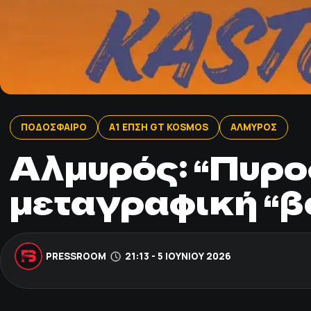
ΠΟΔΟΣΦΑΙΡΟ
Α1 ΕΠΣΗ GT KOSMOS
ΑΛΜΥΡΟΣ
Αλμυρός: “Πυροδ
μεταγραφική “β
PRESSROOM
21:13 - 5 ΙΟΥΝΊΟΥ 2026