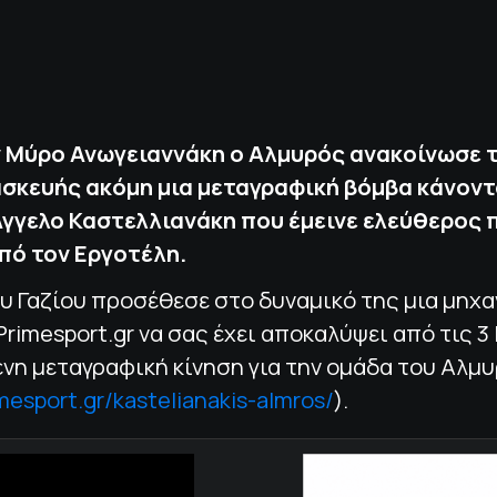
 Μύρο Ανωγειαννάκη ο Αλμυρός ανακοίνωσε 
σκευής ακόμη μια μεταγραφική βόμβα κάνοντ
Άγγελο Καστελλιανάκη που έμεινε ελεύθερος π
πό τον Εργοτέλη.
υ Γαζίου προσέθεσε στο δυναμικό της μια μηχ
 Primesport.gr να σας έχει αποκαλύψει από τις 3 
νη μεταγραφική κίνηση για την ομάδα του Αλμ
imesport.gr/kastelianakis-almros/
).