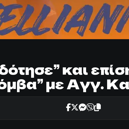
ότησε” και επίσ
όμβα” με Αγγ. Κα