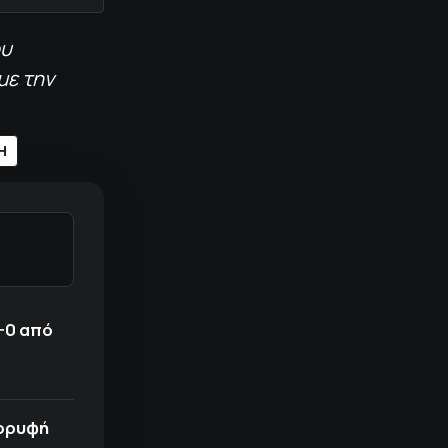
ου
με την
Η
-0 από
κορυφή