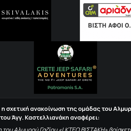
 η σχετική ανακοίνωση της ομάδας του Αλμυρ
του Άγγ. Καστελλιανάκη αναφέρει:
η του Αλμυρού Γαζίου «Ι.ΚΤΕΟ ΒΙΣΤΑΚΗ» βρίσκετ