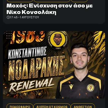
Μοχός: Ενίσχυση στον άσο με
Νίκο Κονσολάκη
17:45 - 1 ΑΥΓΟΎΣΤΟΥ
ΠΟΔΟΣΦΑΙΡΟ
Α1 ΕΠΣΗ GT KOSMOS
ΑΝΘΕΣΤΙΩΝ