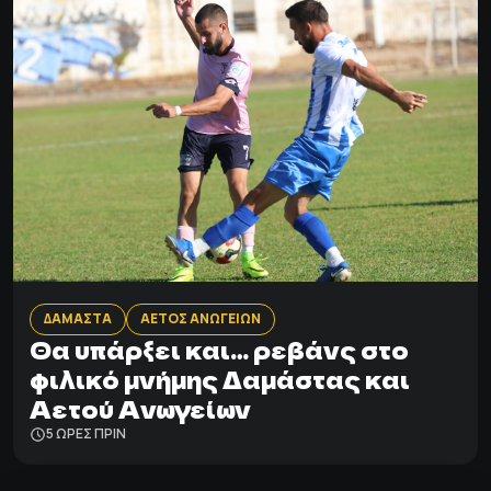
ΔΑΜΑΣΤΑ
ΑΕΤΟΣ ΑΝΩΓΕΙΩΝ
Θα υπάρξει και… ρεβάνς στο
φιλικό μνήμης Δαμάστας και
Αετού Ανωγείων
5 ΩΡΕΣ ΠΡΙΝ