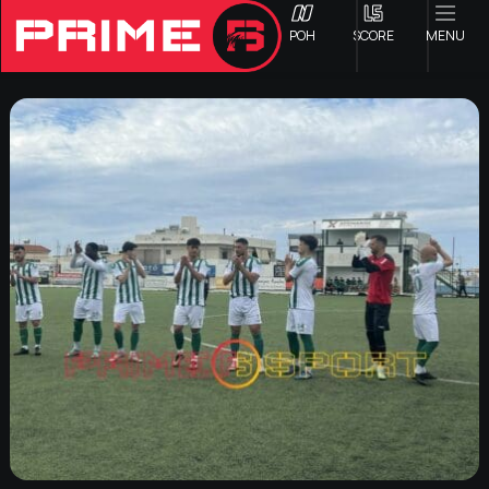
ΡΟΗ
SCORE
MENU
ΟΦΗ
Γ ΕΘΝΙΚΗ
Α1 ΕΠΣΗ
Α2 ΕΠΣΗ
Β1 ΕΠΣΗ
Β2 ΕΠΣΗ