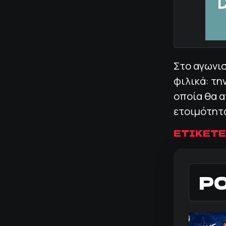
Στο αγωνισ
φιλικά: τη
οποία θα α
ετοιμότητ
ΕΤΙΚΕΤΕ
Ρ