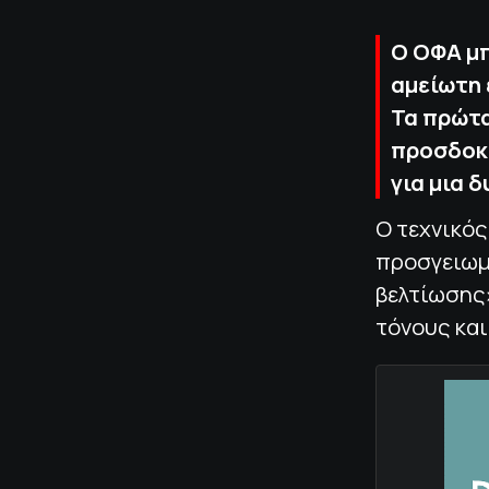
Ο ΟΦΑ μπ
αμείωτη 
Τα πρώτα
προσδοκί
για μια 
Ο τεχνικός
προσγειωμ
βελτίωσης»
τόνους και