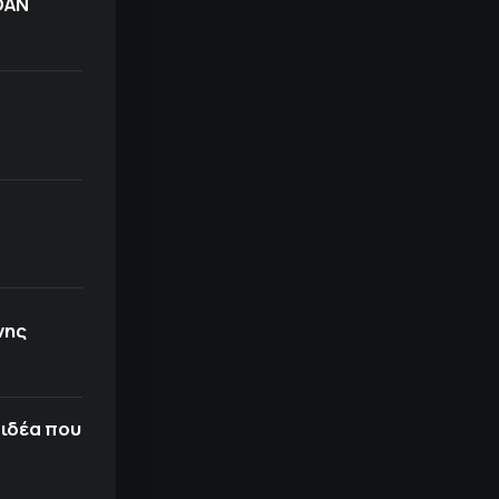
ΟΑΝ
νης
 ιδέα που