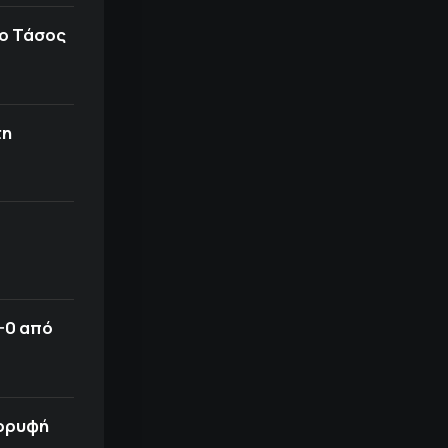
 ο Τάσος
τη
-0 από
κορυφή