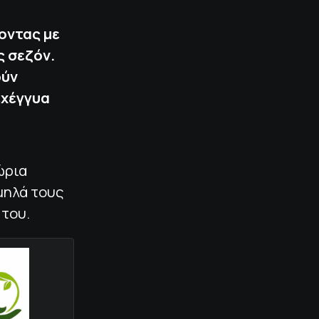
οντας με
ς σεζόν.
ούν
εχέγγυα
ώρια
μηλά τους
 του.