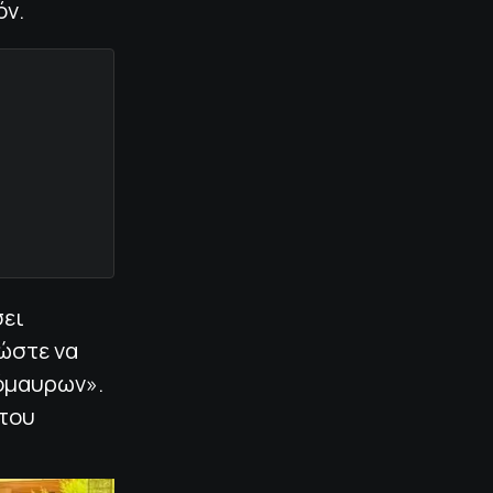
όν.
σει
ώστε να
ρόμαυρων».
 του