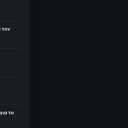
 τον
για το