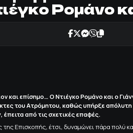
τιέγκο Ρομάνο κ
έον και επίσημο… Ο Ντιέγκο Ρομάνο και ο Γιάν
ίκτες του Ατρόμητου, καθώς υπήρξε απόλυτη
 έπειτα από τις σχετικές επαφές.
 της Επισκοπής, έτσι, δυναμώνει πάρα πολύ κα