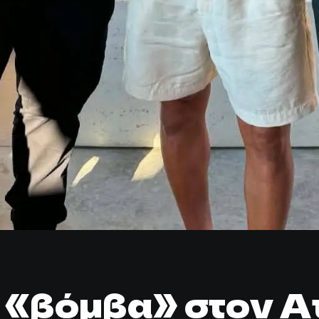
ή «βόμβα» στον Α