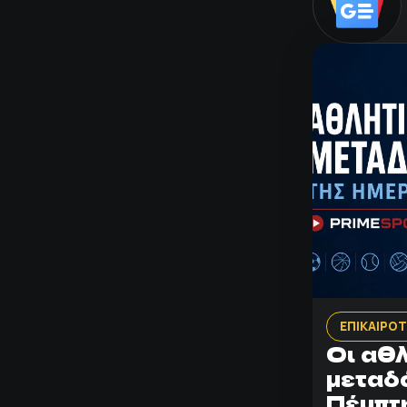
ΕΠΙΚΑΙΡΟ
Οι αθ
μεταδ
Πέμπτη