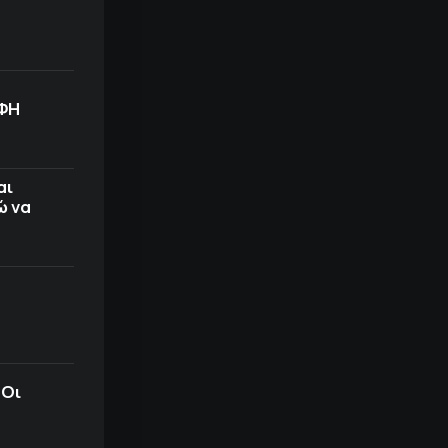
ΟΦΗ
αι
ώ να
 Οι