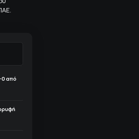
ου
ΠΑΕ.
-0 από
κορυφή