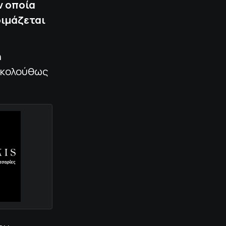
ν οποία
οιμάζεται
η
ακολούθως