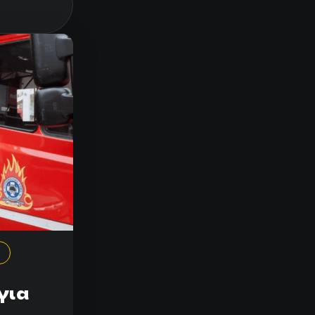
Η
για