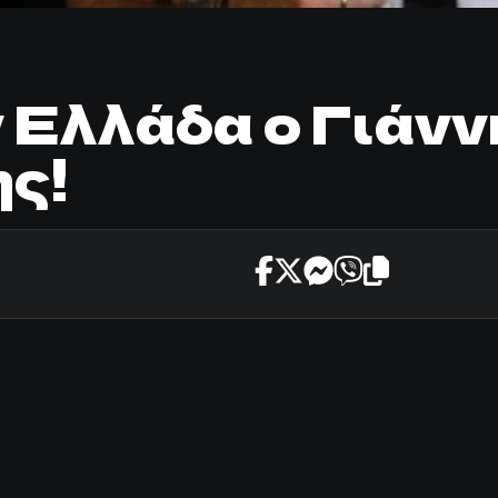
ν Ελλάδα ο Γιάνν
ς!