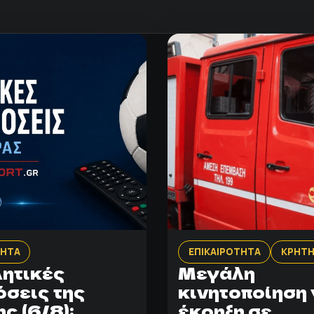
ΤΗΤΑ
ΕΠΙΚΑΙΡΟΤΗΤΑ
ΚΡΗΤ
λητικές
Μεγάλη
όσεις της
κινητοποίηση 
ς (6/8):
έκρηξη σε