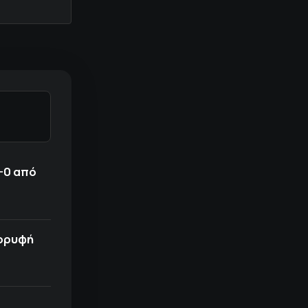
-0 από
κορυφή