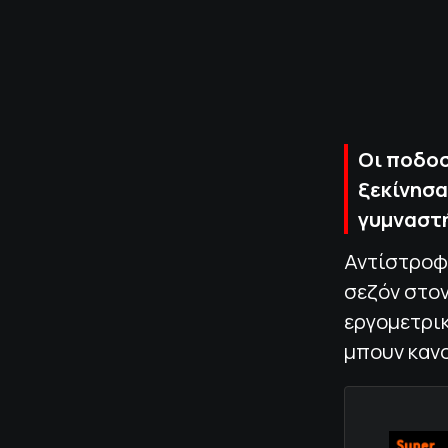
Οι ποδοσ
ξεκίνησα
γυμναστή
Αντίστροφ
σεζόν στον
εργομετρι
μπουν καν