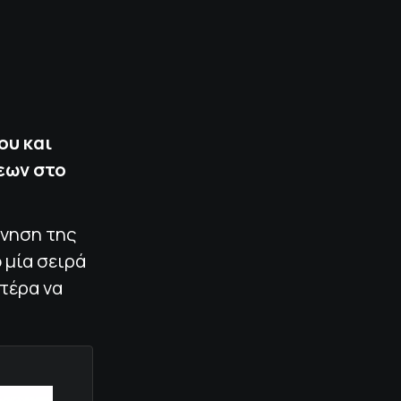
ου και
εων στο
όνηση της
 μία σειρά
τέρα να