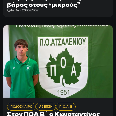
βάρος στους “μικρούς”
14:34 - 29 ΙΟΥΛΊΟΥ
ΠΟΔΟΣΦΑΙΡΟ
Α2 ΕΠΣΗ
Π.Ο.Α. Β
Στον ΠΟΑ Β΄ ο Κωνσταντίνος