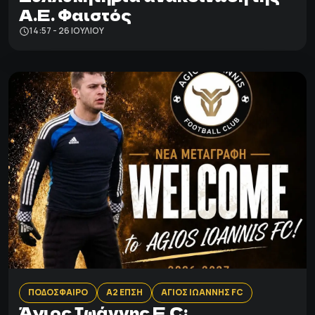
Α.Ε. Φαιστός
14:57 - 26 ΙΟΥΛΊΟΥ
ΠΟΔΟΣΦΑΙΡΟ
Α2 ΕΠΣΗ
ΑΓΙΟΣ ΙΩΑΝΝΗΣ FC
Άγιος Ιωάννης F.C: