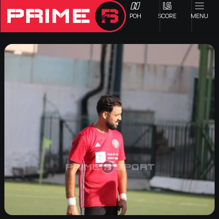
ΡΟΗ
SCORE
MENU
ΟΦΗ
Γ ΕΘΝΙΚΗ
Α1 ΕΠΣΗ
Α2 ΕΠΣΗ
Β1 ΕΠΣΗ
Β2 ΕΠΣΗ