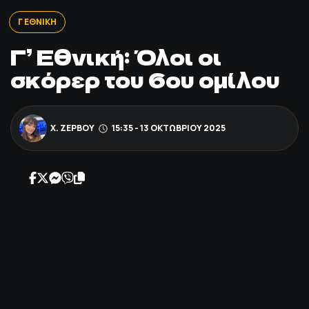
ΠΟΔΟΣΦΑΙΡΟ
Γ ΕΘΝΙΚΗ
Γ’ Εθνική: Όλοι οι
ΑΛΛΑ ΣΠΟΡ
σκόρερ του 6ου ομίλου
PRIME ZONE
Χ. ΖΕΡΒΟΎ
15:35 - 13 ΟΚΤΩΒΡΊΟΥ 2025
ΕΠΙΚΑΙΡΟΤΗΤΑ
ΠΡΟΓΡΑΜΜΑ
ΒΑΘΜΟΛΟΓΙΕΣ
FOLLOW US