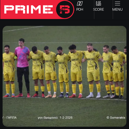
ΡΟΗ
SCORE
MENU
ΟΦΗ
Γ ΕΘΝΙΚΗ
Α1 ΕΠΣΗ
Α2 ΕΠΣΗ
Β1 ΕΠΣΗ
Β2 ΕΠΣΗ