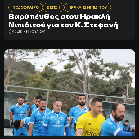
ΠΟΔΟΣΦΑΙΡΟ
Β ΕΠΣΗ
ΗΡΑΚΛΗΣ ΝΙΠΙΔΙΤΟΥ
Βαρύ πένθος στον Ηρακλή
Νιπιδιτού για τον Κ. Στεφανή
17:30 - 16 ΙΟΥΛΊΟΥ