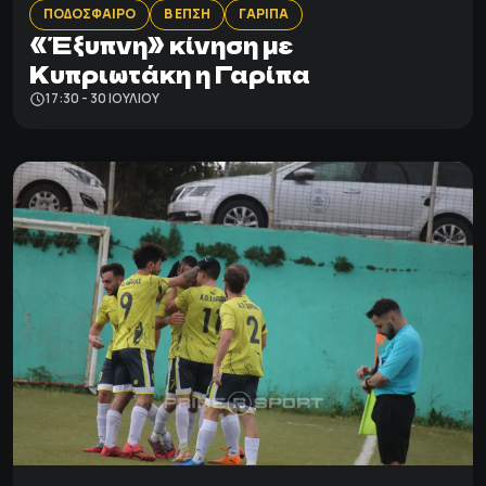
ΠΟΔΟΣΦΑΙΡΟ
Β ΕΠΣΗ
ΓΑΡΙΠΑ
«Έξυπνη» κίνηση με
Κυπριωτάκη η Γαρίπα
17:30 - 30 ΙΟΥΛΊΟΥ