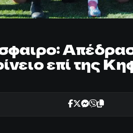
σφαιρο: Απέδρασ
ρίνειο επί της Κη