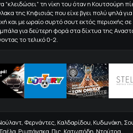
α “κλειδώσει” τη νίκη του όταν η Κουτσούρη πί
ακα της Κηφισιάς που είχε βγει πολύ ψηλά για 
χή και με ωραίο συρτό σουτ εκτός περιοχής σε 
 μπάλα για δεύτερη φορά στα δίχτυα της Ανασ
ντας το τελικό 0-2.
ούλαντ, Φερνάντες, Καλδαρίδου, Κυδωνάκη, Σο
Τσέλα, Ριμπάνσκα, Πις, Κατωπόδη, Ντούτρα