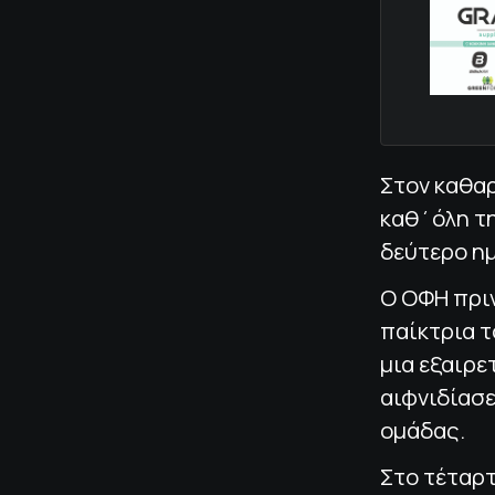
Στον καθαρ
καθ΄όλη τη
δεύτερο η
Ο ΟΦΗ πριν
παίκτρια τ
μια εξαιρε
αιφνιδίασ
ομάδας.
Στο τέταρ