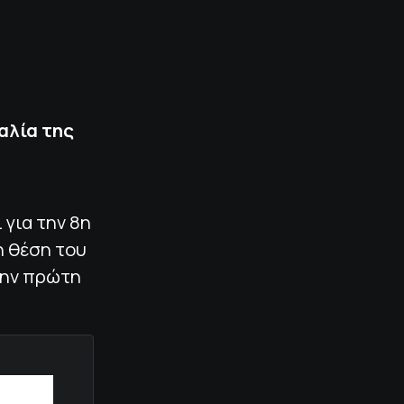
αλία της
 για την 8η
η θέση του
την πρώτη