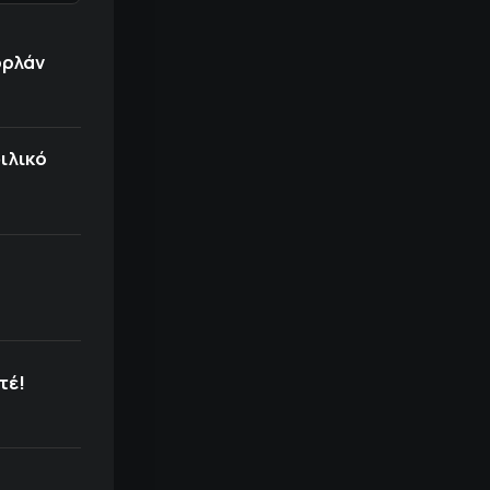
ορλάν
ιλικό
τέ!