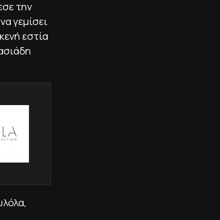
εσε την
να γεμίσει
κενή εστία
τασιάδη
υλόλα,