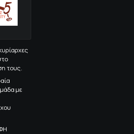
 κυρίαρχες
στο
ση τους.
φαία
ομάδα με
ύχου
ΟΦΗ