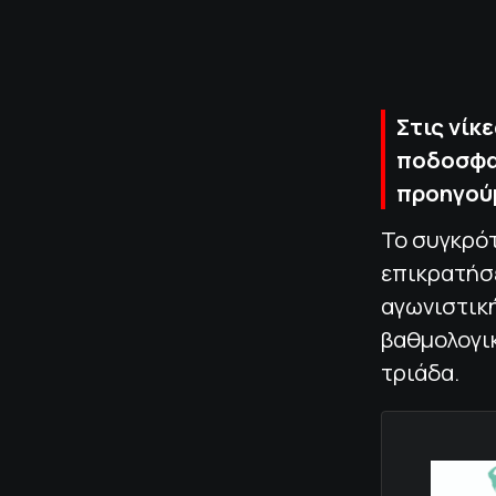
Στις νίκ
ποδοσφαί
προηγούμ
Το συγκρό
επικρατήσε
αγωνιστική
βαθμολογικ
τριάδα.