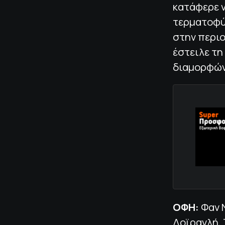
κατάφερε ν
τερματοφύλ
στην περιο
έστειλε τη
διαμορφώνο
ΟΦΗ:
Φαν Ν
Δοϊρανλή, 