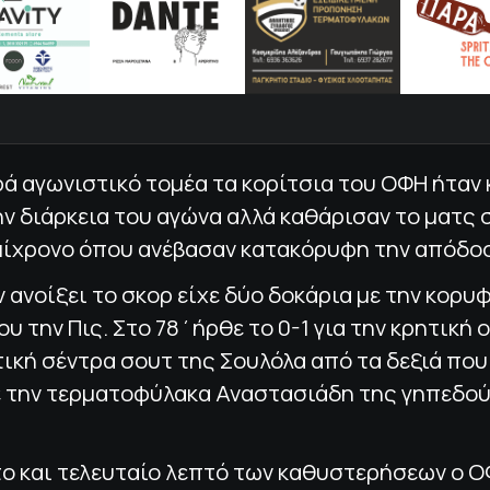
ά αγωνιστικό τομέα τα κορίτσια του ΟΦΗ ήταν
ν διάρκεια του αγώνα αλλά καθάρισαν το ματς 
μίχρονο όπου ανέβασαν κατακόρυφη την απόδο
 ανοίξει το σκορ είχε δύο δοκάρια με την κορυ
ου την Πις. Στο 78΄ήρθε το 0-1 για την κρητική 
τική σέντρα σουτ της Σουλόλα από τα δεξιά που
ε την τερματοφύλακα Αναστασιάδη της γηπεδο
το και τελευταίο λεπτό των καθυστερήσεων ο 