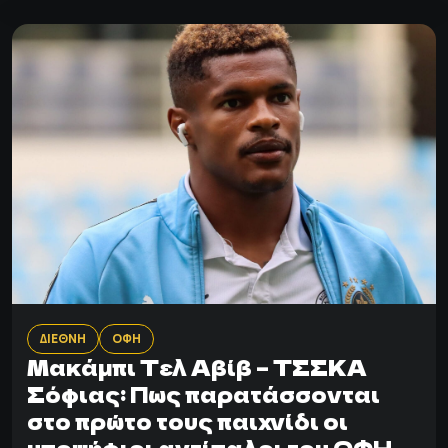
ΔΙΕΘΝΗ
ΟΦΗ
Μακάμπι Τελ Αβίβ – ΤΣΣΚΑ
Σόφιας: Πως παρατάσσονται
στο πρώτο τους παιχνίδι οι
υποψήφιοι αντίπαλοι του ΟΦΗ