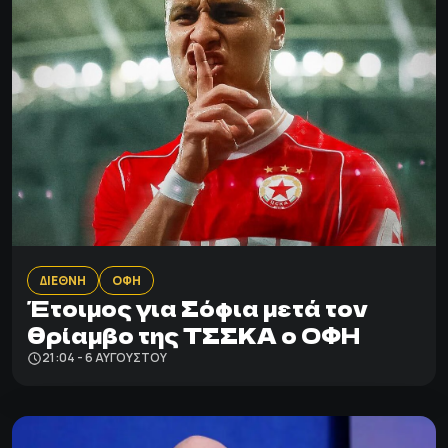
ΔΙΕΘΝΗ
ΟΦΗ
Έτοιμος για Σόφια μετά τον
θρίαμβο της ΤΣΣΚΑ ο ΟΦΗ
21:04 - 6 ΑΥΓΟΎΣΤΟΥ