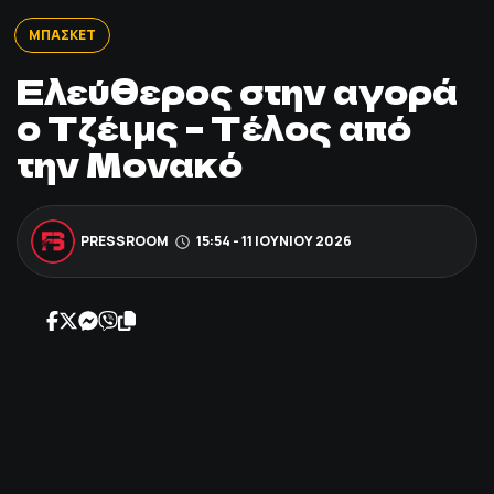
ΠΟΔΟΣΦΑΙΡΟ
ΜΠΑΣΚΕΤ
Ελεύθερος στην αγορά
ΑΛΛΑ ΣΠΟΡ
ο Τζέιμς – Τέλος από
την Μονακό
PRIME ZONE
ΕΠΙΚΑΙΡΟΤΗΤΑ
PRESSROOM
15:54 - 11 ΙΟΥΝΊΟΥ 2026
ΠΡΟΓΡΑΜΜΑ
ΒΑΘΜΟΛΟΓΙΕΣ
FOLLOW US