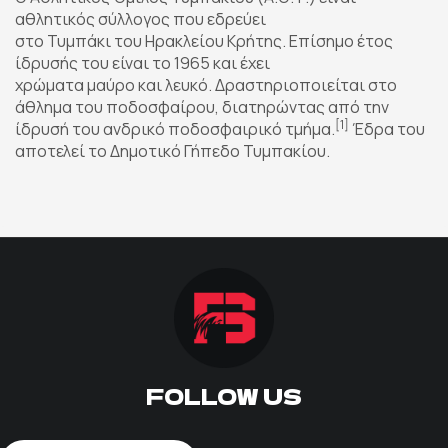
αθλητικός σύλλογος που εδρεύει
ΠΟΔΟΣΦΑΙΡΟ
στο Τυμπάκι του Ηρακλείου Κρήτης. Επίσημο έτος
ίδρυσής του είναι το 1965 και έχει
ΑΛΛΑ ΣΠΟΡ
χρώματα μαύρο και λευκό. Δραστηριοποιείται στο
άθλημα του ποδοσφαίρου, διατηρώντας από την
[1]
ίδρυσή του ανδρικό ποδοσφαιρικό τμήμα.
Έδρα του
PRIME ZONE
αποτελεί το Δημοτικό Γήπεδο Τυμπακίου.
ΕΠΙΚΑΙΡΟΤΗΤΑ
ΠΡΟΓΡΑΜΜΑ
ΒΑΘΜΟΛΟΓΙΕΣ
FOLLOW US
FOLLOW US