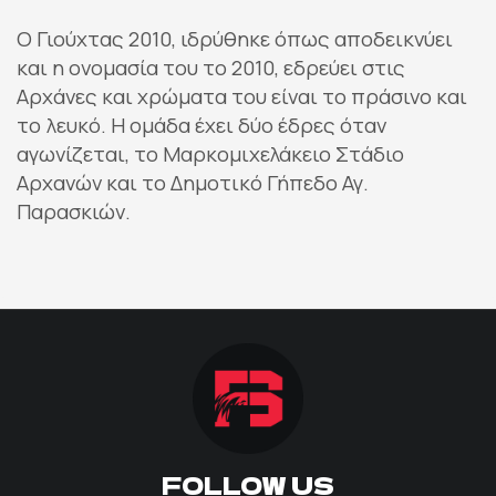
ΠΟΔΟΣΦΑΙΡΟ
Ο Γιούχτας 2010, ιδρύθηκε όπως αποδεικνύει
και η ονομασία του το 2010, εδρεύει στις
ΑΛΛΑ ΣΠΟΡ
Αρχάνες και χρώματα του είναι το πράσινο και
το λευκό. Η ομάδα έχει δύο έδρες όταν
αγωνίζεται, το Μαρκομιχελάκειο Στάδιο
PRIME ZONE
Αρχανών και το Δημοτικό Γήπεδο Αγ.
Παρασκιών.
ΕΠΙΚΑΙΡΟΤΗΤΑ
ΠΡΟΓΡΑΜΜΑ
ΒΑΘΜΟΛΟΓΙΕΣ
FOLLOW US
FOLLOW US