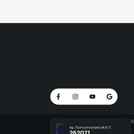
©
Αρ. Πιστοποίησης Μ.Η.Τ.
262071