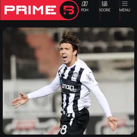
ΡΟΗ
SCORE
MENU
ΟΦΗ
Γ ΕΘΝΙΚΗ
Α1 ΕΠΣΗ
Α2 ΕΠΣΗ
Β1 ΕΠΣΗ
Β2 ΕΠΣΗ