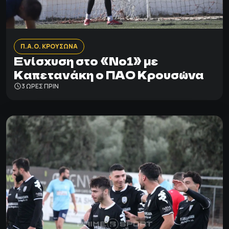
Π.Α.Ο. ΚΡΟΥΣΩΝΑ
Ενίσχυση στο «Νο1» με
Καπετανάκη ο ΠΑΟ Κρουσώνα
3 ΩΡΕΣ ΠΡΙΝ