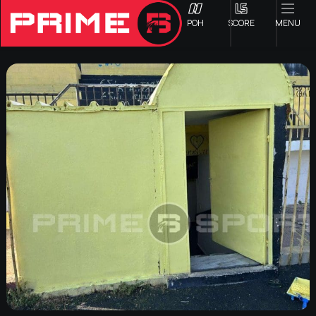
ΡΟΗ
SCORE
MENU
ΟΦΗ
Γ ΕΘΝΙΚΗ
Α1 ΕΠΣΗ
Α2 ΕΠΣΗ
Β1 ΕΠΣΗ
Β2 ΕΠΣΗ