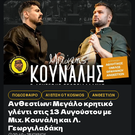
ΠΟΔΟΣΦΑΙΡΟ
Α1 ΕΠΣΗ GT KOSMOS
ΑΝΘΕΣΤΙΩΝ
Ανθεστίων: Mεγάλο κρητικό
γλέντι στις 13 Αυγούστου με
Μιχ. Κουνάλη και Λ.
Γεωργιλαδάκη
20:40 - 28 ΙΟΥΛΊΟΥ