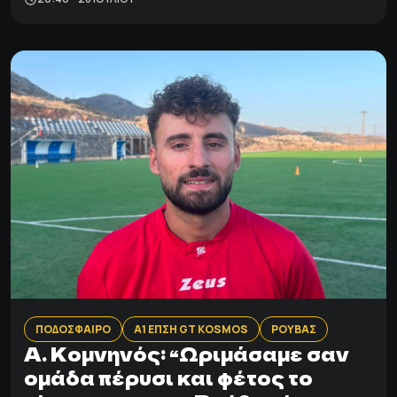
ΠΟΔΟΣΦΑΙΡΟ
Α1 ΕΠΣΗ GT KOSMOS
ΡΟΥΒΑΣ
A. Kομνηνός: “Ωριμάσαμε σαν
ομάδα πέρυσι και φέτος το