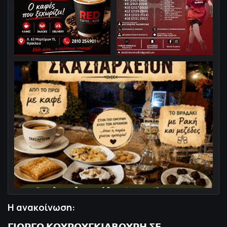
Η ανακοίνωση:
𝝘𝝞𝝮𝝦𝝘𝝤 𝝟𝝤𝝪𝝦𝝤𝝪𝝘𝝟𝝞𝝖𝝗𝝤𝝪𝝦𝝜 𝝨𝝚