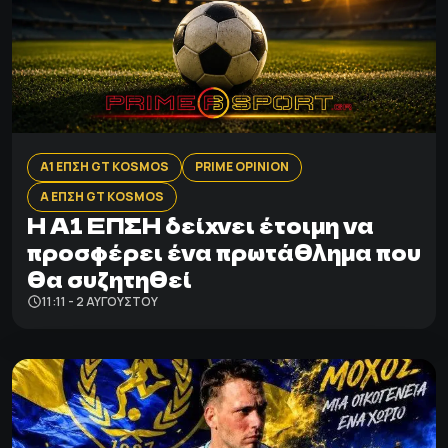
Α1 ΕΠΣΗ GT KOSMOS
PRIME OPINION
Α ΕΠΣΗ GT KOSMOS
Η Α1 ΕΠΣΗ δείχνει έτοιμη να
προσφέρει ένα πρωτάθλημα που
θα συζητηθεί
11:11 - 2 ΑΥΓΟΎΣΤΟΥ