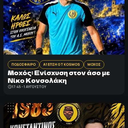
ΠΟΔΟΣΦΑΙΡΟ
Α1 ΕΠΣΗ GT KOSMOS
ΜΟΧΟΣ
Μοχός: Ενίσχυση στον άσο με
Νίκο Κονσολάκη
17:45 - 1 ΑΥΓΟΎΣΤΟΥ